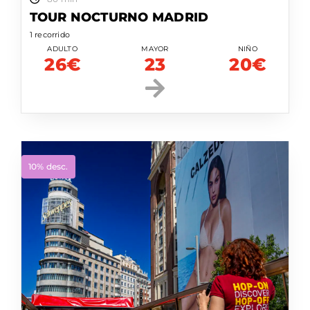
TOUR NOCTURNO MADRID
1 recorrido
ADULTO
MAYOR
NIÑO
26€
23
20€
10% desc.