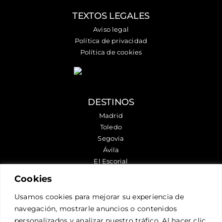
TEXTOS LEGALES
Aviso legal
Política de privacidad
Política de cookies
DESTINOS
Madrid
Toledo
Segovia
Ávila
El Escorial
Chinchón
Cookies
Aranjuez
Usamos cookies para mejorar su experiencia de
navegación, mostrarle anuncios o contenidos
SÍGUENOS
personalizados y analizar nuestro tráfico. Al hacer clic