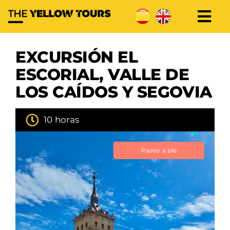
Skip
to
Togg
content
Madrid
EXCURSIÓN EL
ESCORIAL, VALLE DE
Toledo
LOS CAÍDOS Y SEGOVIA
BigBus Toledo
10 horas
Segovia
Paseo a pie
+Destinos
Contacto