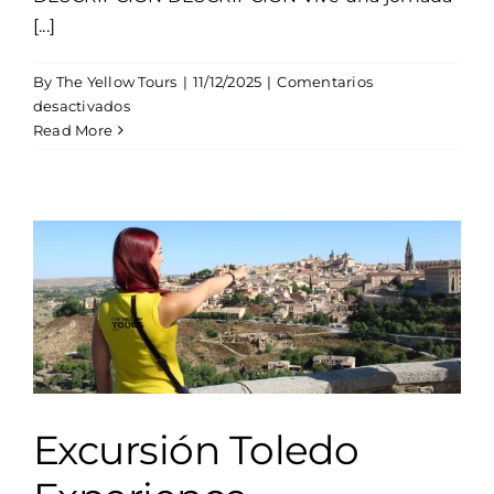
[...]
By
The Yellow Tours
|
11/12/2025
|
Comentarios
en
desactivados
Excursión
Read More
Segovia
y
Toledo
Excursión Toledo