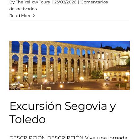
By
The Yellow Tours
|
23/03/2026
|
Comentarios
en
desactivados
Tour
Read More
Madrid
Esencial
48
Hs
Excursión Segovia y
Toledo
DESCRIPCIÓN DESCRIPCIÓN Vive una jornada