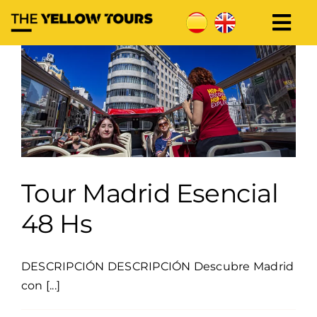
Skip
to
Togg
content
Madrid
Toledo
BigBus Toledo
Tour Madrid Esencial
Segovia
48 Hs
+Destinos
DESCRIPCIÓN DESCRIPCIÓN Descubre Madrid
con [...]
Contacto